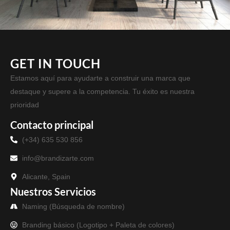
GET IN TOUCH
Estamos aquí para ayudarte a construir una marca que
destaque y supere a la competencia. Tu éxito es nuestra
prioridad
Contacto principal
(+34) 635 530 856
info@brandizarte.com
Alicante, Spain
Nuestros Servicios
Naming (Búsqueda de nombre)
Branding básico (Logotipo + Paleta de colores)