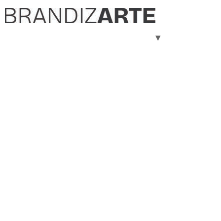
Servicios
Equipo
Blog
About us
NAMING, BRANDING Y
REGISTRO DE MARCA PARA
IMPULSAR TU NEGOCIO
Creamos nombre únicos, logotipos memorables y
gestionamos el registro de tu marca para que tu negocio
destaque en el mercado