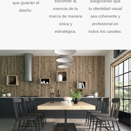
transmitir la
asegurando que
que guiarán el
esencia de tu
tu identidad visual
diseño.
marca de manera
sea coherente y
única y
profesional en
estratégica.
todos los canales.