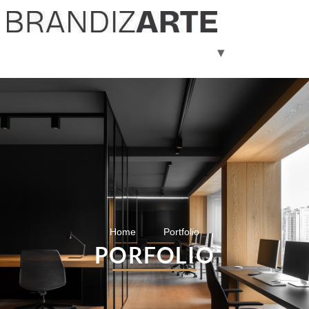
Servicios
Equipo
Blog
About us
Home
Portfolio
PORFOLIO