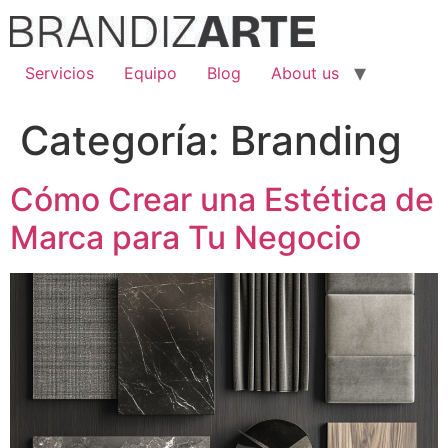
Ir
al
contenido
Servicios
Equipo
Blog
About us
Categoría:
Branding
Cómo Crear una Estética de
Marca para Tu Negocio